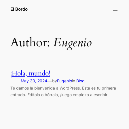
Skip
El Bordo
to
content
Author:
Eugenio
¡Hola, mundo!
—
May 30, 2024
by
Eugenio
in
Blog
Te damos la bienvenida a WordPress. Esta es tu primera
entrada. Edítala o bórrala, ¡luego empieza a escribir!